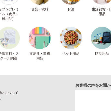
セブンプレミ
食品・飲料
お酒
生活雑貨・
アム（食品・
用品
日用品）
子供衣料・ス
文房具・事務
ペット用品
防災用品
クール関連
用品
お客様の声をお聞か
扱いについて
示