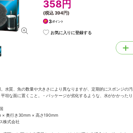
358円
(税込
394円
)
3
ポイント
お気に入りに登録する
用。水質、魚の数量や大きさにより異なりますが、定期的にスポンジの汚
・平坦な面に置くこと。・パッケージが劣化するような、水がかかったり
国
 × 奥行き30mm × 高さ190mm
クス株式会社