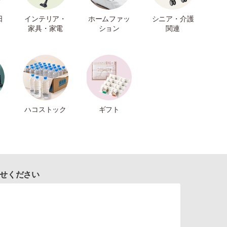
日
インテリア・
ホームファッ
シニア・介護
家具・家電
ション
関連
ハコストック
ギフト
せください