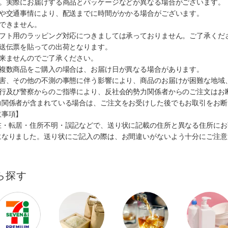
す。実際にお届けする商品とパッケージなどが異なる場合がございます。
順や交通事情により、配送までに時間がかかる場合がございます。
できません。
ギフト用のラッピング対応につきましては承っておりません。ご了承くだ
配送伝票を貼っての出荷となります。
出来ませんのでご了承ください。
も複数商品をご購入の場合は、お届け日が異なる場合があります。
災害、その他の不測の事態に伴う影響により、商品のお届けが困難な地域
施行及び警察からのご指導により、反社会的勢力関係者からのご注文はお
力関係者が含まれている場合は、ご注文をお受けした後でもお取引をお断
意事項】
在・転居・住所不明・誤記などで、送り状に記載の住所と異なる住所にお
になりました。送り状にご記入の際は、お間違いがないよう十分にご注意
ら探す