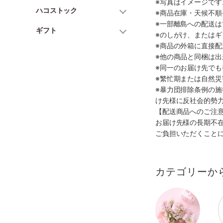
※写真はイメージで
ハコストック
※商品在庫・天候不
※一部離島への配送は
ギフト
※のしがけ、または
※商品の外箱に直接
※他の商品と同梱は
※同一のお届け先で
※繁忙期または自然
※暴力団排除条例の
け先様に反社会的勢
【配送商品へのご注
お届け先様の長期不
ご負担いただくこと
カテゴリーか