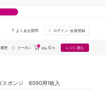
よくある質問
ログイン･会員登録
ド
0
0
レジに進む
入履歴
クーポン
税込
円
ガスポンジ 6090用1枚入