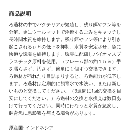
商品説明
ろ過材の中でバクテリアが繁殖し、残り餌やフン等を
分解。更にウールマットで浮遊するごみをキャッチし
長時間水質を維持します。残り餌やフン等により引き
起こされるｐＨの低下を抑制。水質を安定させ、魚に
快適な環境を維持します。環境に配慮しバイオマスプ
ラスチック原料を使用。（フレーム部の約１５％）手
を濡らさず、汚さず、簡単に１個ずつ交換できます。
ろ過材が汚れたり目詰まりすると、ろ過能力が低下し
ます。ろ過材は定期的に飼育水で水洗い、または新し
いものと交換してください。（3週間に1回の交換を目
安にしてください。）ろ過材の交換と水換えは数日あ
けて行ってください。同時に行なうと水質が急変し、
飼育魚に悪影響を与える場合があります。
原産国: インドネシア