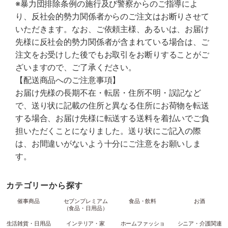
※暴力団排除条例の施行及び警察からのご指導によ
り、反社会的勢力関係者からのご注文はお断りさせて
いただきます。なお、ご依頼主様、あるいは、お届け
先様に反社会的勢力関係者が含まれている場合は、ご
注文をお受けした後でもお取引をお断りすることがご
ざいますので、ご了承ください。
【配送商品へのご注意事項】
お届け先様の長期不在・転居・住所不明・誤記など
で、送り状に記載の住所と異なる住所にお荷物を転送
する場合、お届け先様に転送する送料を着払いでご負
担いただくことになりました。送り状にご記入の際
は、お間違いがないよう十分にご注意をお願いしま
す。
カテゴリーから探す
催事商品
セブンプレミアム
食品・飲料
お酒
（食品・日用品）
生活雑貨・日用品
インテリア・家
ホームファッショ
シニア・介護関連