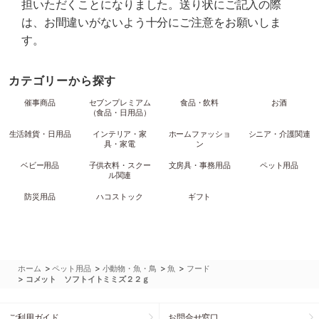
担いただくことになりました。送り状にご記入の際
は、お間違いがないよう十分にご注意をお願いしま
す。
カテゴリーから探す
催事商品
セブンプレミアム
食品・飲料
お酒
（食品・日用品）
生活雑貨・日用品
インテリア・家
ホームファッショ
シニア・介護関連
具・家電
ン
ベビー用品
子供衣料・スクー
文房具・事務用品
ペット用品
ル関連
防災用品
ハコストック
ギフト
>
>
>
>
ホーム
ペット用品
小動物・魚・鳥
魚
フード
>
コメット ソフトイトミミズ２２ｇ
ご利用ガイド
お問合せ窓口