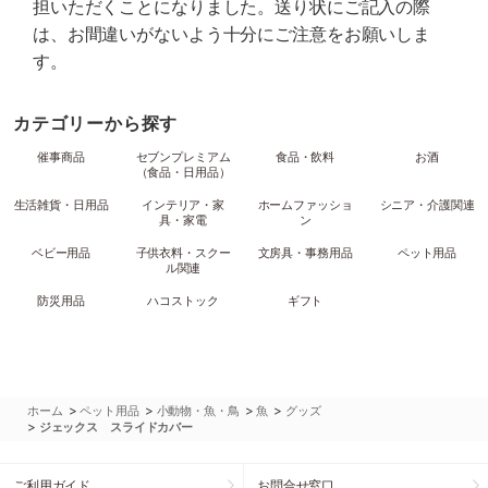
担いただくことになりました。送り状にご記入の際
は、お間違いがないよう十分にご注意をお願いしま
す。
カテゴリーから探す
催事商品
セブンプレミアム
食品・飲料
お酒
（食品・日用品）
生活雑貨・日用品
インテリア・家
ホームファッショ
シニア・介護関連
具・家電
ン
ベビー用品
子供衣料・スクー
文房具・事務用品
ペット用品
ル関連
防災用品
ハコストック
ギフト
>
>
>
>
ホーム
ペット用品
小動物・魚・鳥
魚
グッズ
>
ジェックス スライドカバー
ご利用ガイド
お問合せ窓口