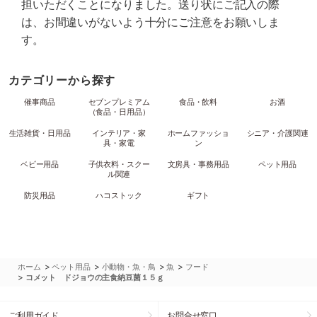
担いただくことになりました。送り状にご記入の際
は、お間違いがないよう十分にご注意をお願いしま
す。
カテゴリーから探す
催事商品
セブンプレミアム
食品・飲料
お酒
（食品・日用品）
生活雑貨・日用品
インテリア・家
ホームファッショ
シニア・介護関連
具・家電
ン
ベビー用品
子供衣料・スクー
文房具・事務用品
ペット用品
ル関連
防災用品
ハコストック
ギフト
>
>
>
>
ホーム
ペット用品
小動物・魚・鳥
魚
フード
>
コメット ドジョウの主食納豆菌１５ｇ
ご利用ガイド
お問合せ窓口