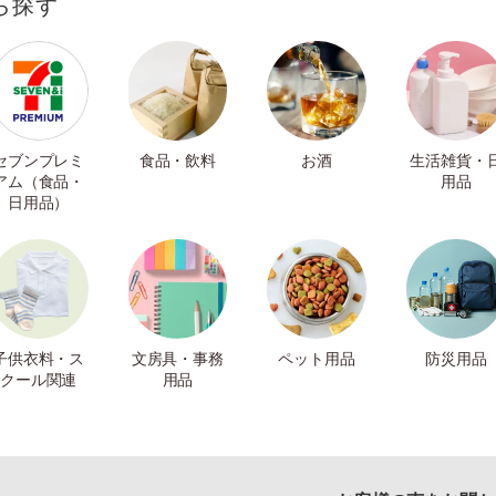
ら探す
セブンプレミ
食品・飲料
お酒
生活雑貨・
アム（食品・
用品
日用品）
子供衣料・ス
文房具・事務
ペット用品
防災用品
クール関連
用品