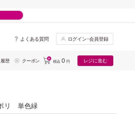
よくある質問
ログイン･会員登録
ド
0
0
レジに進む
入履歴
クーポン
税込
円
ポリ 単色緑