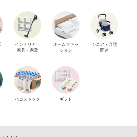
日
インテリア・
ホームファッ
シニア・介護
家具・家電
ション
関連
ハコストック
ギフト