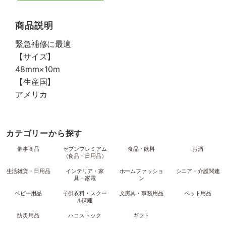
商品説明
緊急補修に最適
【サイズ】
48mm×10m
【生産国】
アメリカ
カテゴリーから探す
催事商品
セブンプレミアム
食品・飲料
お酒
（食品・日用品）
生活雑貨・日用品
インテリア・家
ホームファッショ
シニア・介護関連
具・家電
ン
ベビー用品
子供衣料・スクー
文房具・事務用品
ペット用品
ル関連
防災用品
ハコストック
ギフト