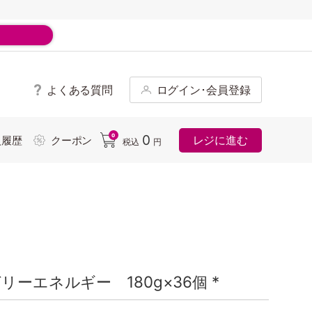
よくある質問
ログイン･会員登録
ド
0
0
レジに進む
入履歴
クーポン
税込
円
ーエネルギー 180g×36個 *