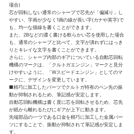
場合)
芯が回転しない通常のシャープで芯先が「偏減り」し
やすい、字画が少なく1画の線が長い字(カナや英字)で
も、均一な描線を書くことができます。
また、2Bなどの濃く書ける軟らかい芯を使用した場合
も、通常のシャープと比べて、文字が潰れずにはっき
りとキレイな文字を書くことができます。
さらに、シャープ内部のギアについている自動芯回転
機構のマークは、「クルトガエンジン」マークと見分
けやすいように、「Wスピードエンジン」としてのマ
ークに、デザインを変更しています。
■精巧に加工したパーツでクルトガ特有のペン先の振
動が抑制されるため、筆記感が安定します。
自動芯回転機構は書く度に芯を回転させるため、芯先
が紙から離れるたびにギアが上下に動きます。
先端部品の一つである口金を精巧に加工した金属パー
ツにすることで、振動が抑制されて筆記感が安定しま
す。