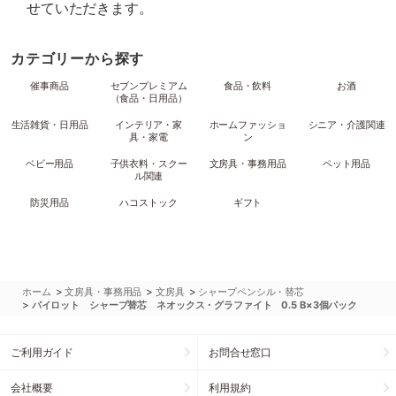
せていただきます。
カテゴリーから探す
催事商品
セブンプレミアム
食品・飲料
お酒
（食品・日用品）
生活雑貨・日用品
インテリア・家
ホームファッショ
シニア・介護関連
具・家電
ン
ベビー用品
子供衣料・スクー
文房具・事務用品
ペット用品
ル関連
防災用品
ハコストック
ギフト
>
>
>
ホーム
文房具・事務用品
文房具
シャープペンシル・替芯
>
パイロット シャープ替芯 ネオックス・グラファイト 0.5 B×3個パック
ご利用ガイド
お問合せ窓口
会社概要
利用規約