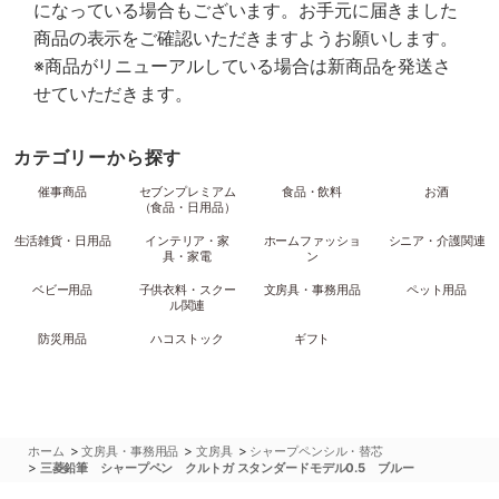
になっている場合もございます。お手元に届きました
商品の表示をご確認いただきますようお願いします。
※商品がリニューアルしている場合は新商品を発送さ
せていただきます。
カテゴリーから探す
催事商品
セブンプレミアム
食品・飲料
お酒
（食品・日用品）
生活雑貨・日用品
インテリア・家
ホームファッショ
シニア・介護関連
具・家電
ン
ベビー用品
子供衣料・スクー
文房具・事務用品
ペット用品
ル関連
防災用品
ハコストック
ギフト
>
>
>
ホーム
文房具・事務用品
文房具
シャープペンシル・替芯
>
三菱鉛筆 シャープペン クルトガ スタンダードモデル0.5 ブルー