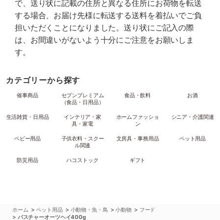
で、送り状に記載の住所と異なる住所にお荷物を転送
する場合、お届け先様に転送する送料を着払いでご負
担いただくことになりました。送り状にご記入の際
は、お間違いがないよう十分にご注意をお願いしま
す。
カテゴリーから探す
催事商品
セブンプレミアム
食品・飲料
お酒
（食品・日用品）
生活雑貨・日用品
インテリア・家
ホームファッショ
シニア・介護関連
具・家電
ン
ベビー用品
子供衣料・スクー
文房具・事務用品
ペット用品
ル関連
防災用品
ハコストック
ギフト
>
>
>
>
ホーム
ペット用品
小動物・魚・鳥
小動物
フード
>
パスチャーオーツヘイ400g