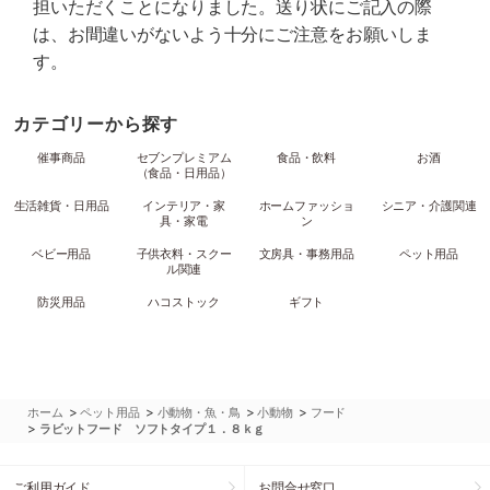
担いただくことになりました。送り状にご記入の際
は、お間違いがないよう十分にご注意をお願いしま
す。
カテゴリーから探す
催事商品
セブンプレミアム
食品・飲料
お酒
（食品・日用品）
生活雑貨・日用品
インテリア・家
ホームファッショ
シニア・介護関連
具・家電
ン
ベビー用品
子供衣料・スクー
文房具・事務用品
ペット用品
ル関連
防災用品
ハコストック
ギフト
>
>
>
>
ホーム
ペット用品
小動物・魚・鳥
小動物
フード
>
ラビットフード ソフトタイプ１．８ｋｇ
ご利用ガイド
お問合せ窓口