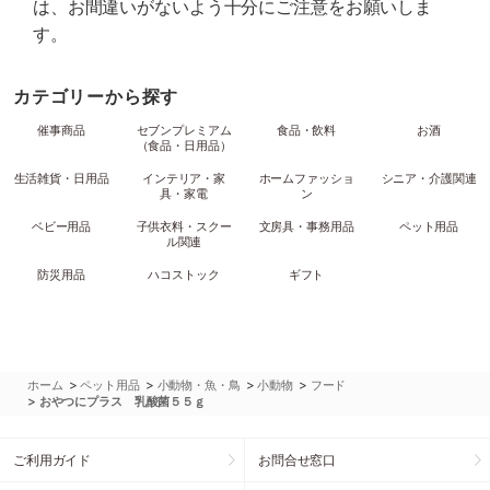
は、お間違いがないよう十分にご注意をお願いしま
す。
カテゴリーから探す
催事商品
セブンプレミアム
食品・飲料
お酒
（食品・日用品）
生活雑貨・日用品
インテリア・家
ホームファッショ
シニア・介護関連
具・家電
ン
ベビー用品
子供衣料・スクー
文房具・事務用品
ペット用品
ル関連
防災用品
ハコストック
ギフト
>
>
>
>
ホーム
ペット用品
小動物・魚・鳥
小動物
フード
>
おやつにプラス 乳酸菌５５ｇ
ご利用ガイド
お問合せ窓口