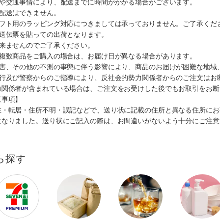
順や交通事情により、配送までに時間がかかる場合がございます。
の配送はできません。
ギフト用のラッピング対応につきましては承っておりません。ご了承くだ
配送伝票を貼っての出荷となります。
出来ませんのでご了承ください。
も複数商品をご購入の場合は、お届け日が異なる場合があります。
災害、その他の不測の事態に伴う影響により、商品のお届けが困難な地域
施行及び警察からのご指導により、反社会的勢力関係者からのご注文はお
力関係者が含まれている場合は、ご注文をお受けした後でもお取引をお断
意事項】
在・転居・住所不明・誤記などで、送り状に記載の住所と異なる住所にお
になりました。送り状にご記入の際は、お間違いがないよう十分にご注意
ら探す