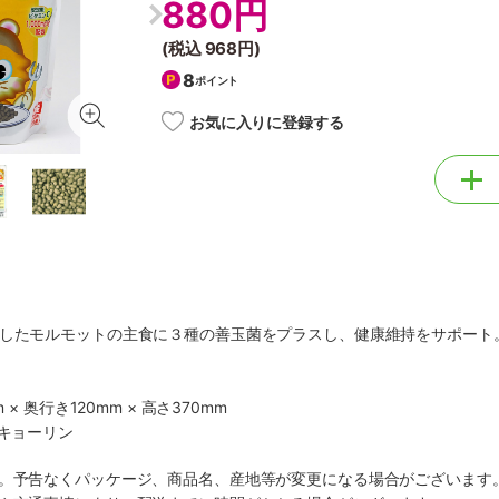
880円
(税込
968円
)
8
ポイント
お気に入りに登録する
合したモルモットの主食に３種の善玉菌をプラスし、健康維持をサポート
 × 奥行き120mm × 高さ370mm
社キョーリン
す。予告なくパッケージ、商品名、産地等が変更になる場合がございます