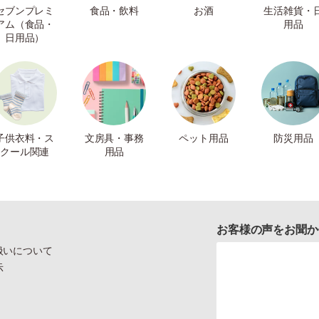
セブンプレミ
食品・飲料
お酒
生活雑貨・
アム（食品・
用品
日用品）
子供衣料・ス
文房具・事務
ペット用品
防災用品
クール関連
用品
お客様の声をお聞か
扱いについて
示