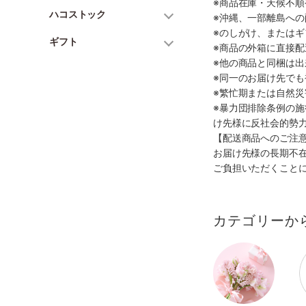
※商品在庫・天候不
ハコストック
※沖縄、一部離島へ
※のしがけ、または
ギフト
※商品の外箱に直接
※他の商品と同梱は
※同一のお届け先で
※繁忙期または自然
※暴力団排除条例の
け先様に反社会的勢
【配送商品へのご注
お届け先様の長期不
ご負担いただくこと
カテゴリーか