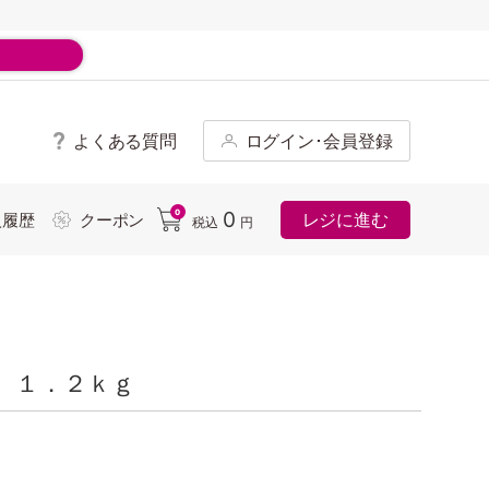
よくある質問
ログイン･会員登録
ド
0
0
レジに進む
入履歴
クーポン
税込
円
）１．２ｋｇ