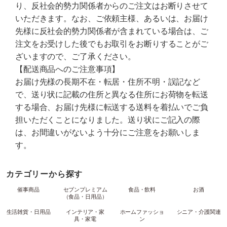
り、反社会的勢力関係者からのご注文はお断りさせて
いただきます。なお、ご依頼主様、あるいは、お届け
先様に反社会的勢力関係者が含まれている場合は、ご
注文をお受けした後でもお取引をお断りすることがご
ざいますので、ご了承ください。
【配送商品へのご注意事項】
お届け先様の長期不在・転居・住所不明・誤記など
で、送り状に記載の住所と異なる住所にお荷物を転送
する場合、お届け先様に転送する送料を着払いでご負
担いただくことになりました。送り状にご記入の際
は、お間違いがないよう十分にご注意をお願いしま
す。
カテゴリーから探す
催事商品
セブンプレミアム
食品・飲料
お酒
（食品・日用品）
生活雑貨・日用品
インテリア・家
ホームファッショ
シニア・介護関連
具・家電
ン