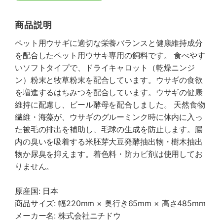
商品説明
ペット用ウサギに適切な栄養バランスと健康維持成分
を配合したペット用ウサキ専用の飼料です。 食べやす
いソフトタイプで、ドライキャロット（乾燥ニンジ
ン）粉末と牧草粉末を配合しています。ウサギの食欲
を増進するはちみつを配合しています。ウサギの健康
維持に配慮し、ビール酵母を配合しました。 天然食物
繊維・海藻が、ウサギのグルーミンク時に体内に入っ
た被毛の排出を補助し、毛球の生成を防止します。腸
内の臭いを吸着する米胚芽大豆発酵抽出物・樹木抽出
物か尿臭を抑えます。着色料・防カビ剤は使用してお
りません。
原産国: 日本
商品サイズ: 幅220mm × 奥行き65mm × 高さ485mm
メーカー名: 株式会社ニチドウ