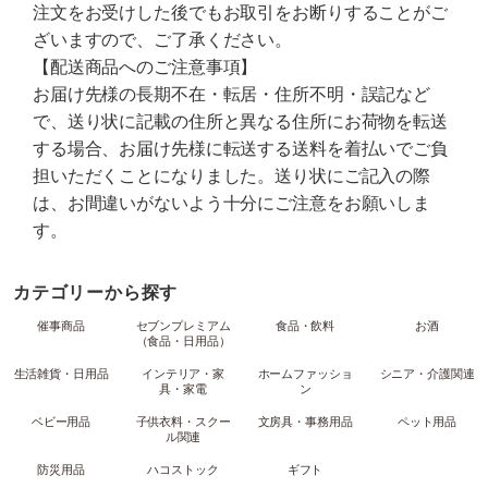
注文をお受けした後でもお取引をお断りすることがご
ざいますので、ご了承ください。
【配送商品へのご注意事項】
お届け先様の長期不在・転居・住所不明・誤記など
で、送り状に記載の住所と異なる住所にお荷物を転送
する場合、お届け先様に転送する送料を着払いでご負
担いただくことになりました。送り状にご記入の際
は、お間違いがないよう十分にご注意をお願いしま
す。
カテゴリーから探す
催事商品
セブンプレミアム
食品・飲料
お酒
（食品・日用品）
生活雑貨・日用品
インテリア・家
ホームファッショ
シニア・介護関連
具・家電
ン
ベビー用品
子供衣料・スクー
文房具・事務用品
ペット用品
ル関連
防災用品
ハコストック
ギフト