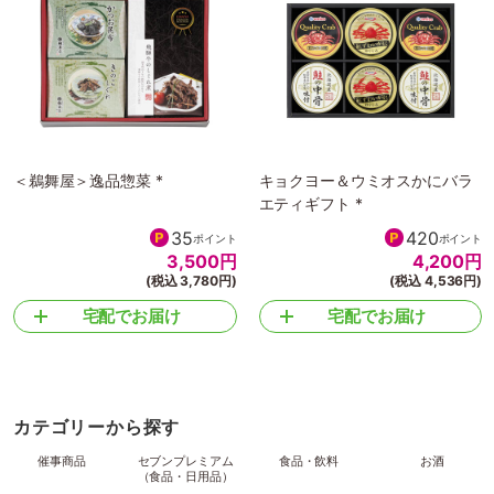
＜鵜舞屋＞逸品惣菜 *
キョクヨー＆ウミオスかにバラ
エティギフト *
35
420
ポイント
ポイント
3,500
円
4,200
円
(税込 3,780円)
(税込 4,536円)
宅配でお届け
宅配でお届け
カテゴリーから探す
催事商品
セブンプレミアム
食品・飲料
お酒
（食品・日用品）