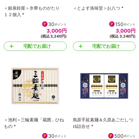
＜銀座鈴屋＞氷華ものがたり
＜とよす洛味堂＞お八つ *
１２個入 *
30
150
ポイント
ポイント
3,000
円
3,000
円
(税込 3,240円)
(税込 3,240円)
宅配でお届け
宅配でお届け
＜池利＞三輪素麺「蔵囲」ひね
島原手延素麺＆久原あごだしつ
もの *
ゆ詰合せ *
30
500
ポイント
ポイント