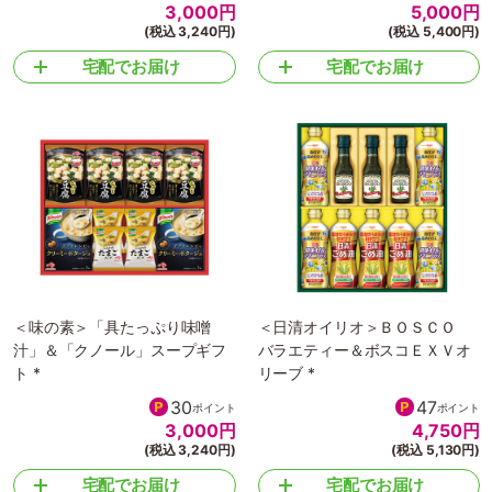
3,000
円
5,000
円
(税込 3,240円)
(税込 5,400円)
宅配でお届け
宅配でお届け
＜味の素＞「具たっぷり味噌
＜日清オイリオ＞ＢＯＳＣＯ
汁」＆「クノール」スープギフ
バラエティー＆ボスコＥＸＶオ
ト *
リーブ *
30
47
ポイント
ポイント
3,000
円
4,750
円
(税込 3,240円)
(税込 5,130円)
宅配でお届け
宅配でお届け