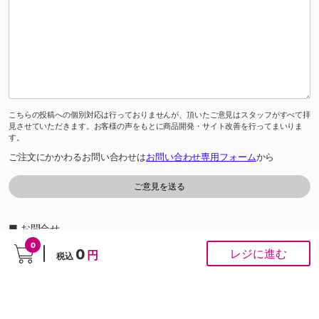
こちらの投稿への個別対応は行っておりませんが、頂いたご意見はスタッフがすべて拝
見させていただきます。お客様の声をもとに商品開発・サイト改善を行ってまいりま
す。
ご注文にかかわるお問い合わせは
お問い合わせ専用フォーム
から
■ お問合せ
「よくあるご質問」は
こちら
から
0
0
レジに進む
円
税込
0120-37-1947
ゆめオンラインカスタマーセンター［受付時間］あさ10時～夕方6時
※通話料は無料です。