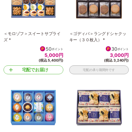
＜モロゾフ＞スイートサプライ
＜ゴディバ＞ラングドシャクッ
ズ *
キー（３０枚入） *
50
30
ポイント
ポイント
5,000
円
3,000
円
(税込 5,400円)
(税込 3,240円)
宅配でお届け
宅配の承り期間外です