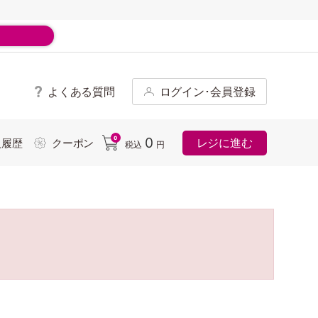
よくある質問
ログイン･会員登録
ド
0
0
レジに進む
入履歴
クーポン
税込
円