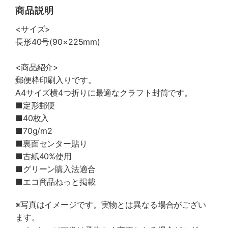
商品説明
<サイズ>
長形40号(90×225mm)
<商品紹介>
郵便枠印刷入りです。
A4サイズ横4つ折りに最適なクラフト封筒です。
■定形郵便
■40枚入
■70g/m
2
■裏面センター貼り
■古紙40%使用
■グリーン購入法適合
■エコ商品ねっと掲載
※写真はイメージです。実物とは異なる場合がござい
ます。