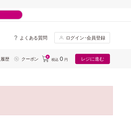
よくある質問
ログイン･会員登録
ド
0
0
レジに進む
入履歴
クーポン
税込
円