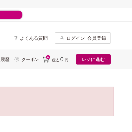
よくある質問
ログイン･会員登録
ド
0
0
レジに進む
入履歴
クーポン
税込
円