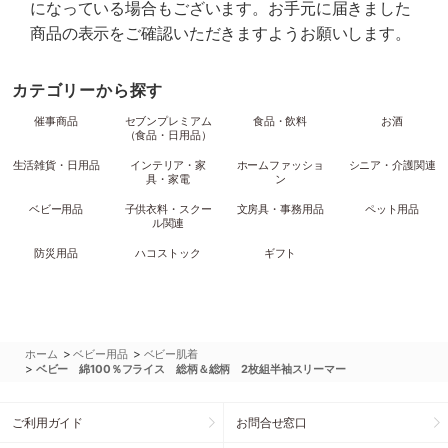
になっている場合もございます。お手元に届きました
商品の表示をご確認いただきますようお願いします。
カテゴリーから探す
催事商品
セブンプレミアム
食品・飲料
お酒
（食品・日用品）
生活雑貨・日用品
インテリア・家
ホームファッショ
シニア・介護関連
具・家電
ン
ベビー用品
子供衣料・スクー
文房具・事務用品
ペット用品
ル関連
防災用品
ハコストック
ギフト
>
>
ホーム
ベビー用品
ベビー肌着
>
ベビー 綿100％フライス 総柄＆総柄 2枚組半袖スリーマー
ご利用ガイド
お問合せ窓口