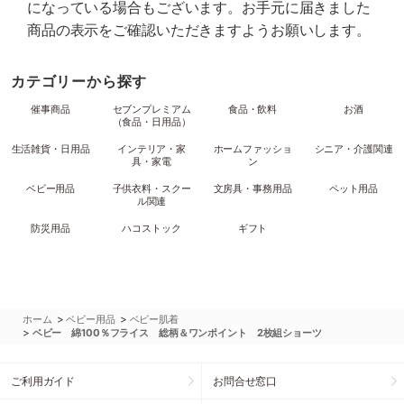
になっている場合もございます。お手元に届きました
商品の表示をご確認いただきますようお願いします。
カテゴリーから探す
催事商品
セブンプレミアム
食品・飲料
お酒
（食品・日用品）
生活雑貨・日用品
インテリア・家
ホームファッショ
シニア・介護関連
具・家電
ン
ベビー用品
子供衣料・スクー
文房具・事務用品
ペット用品
ル関連
防災用品
ハコストック
ギフト
>
>
ホーム
ベビー用品
ベビー肌着
>
ベビー 綿100％フライス 総柄＆ワンポイント 2枚組ショーツ
ご利用ガイド
お問合せ窓口