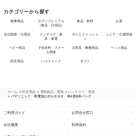
カテゴリーから探す
催事商品
セブンプレミアム
食品・飲料
お酒
（食品・日用品）
生活雑貨・日用品
インテリア・家
ホームファッショ
シニア・介護関連
具・家電
ン
ベビー用品
子供衣料・スクー
文房具・事務用品
ペット用品
ル関連
防災用品
ハコストック
ギフト
>
>
>
ホーム
防災用品
電気製品・電池
バッテリー・電池
>
パナソニック 乾電池エボルタネオ 単4形8本パック
ご利用ガイド
お問合せ窓口
会社概要
利用規約