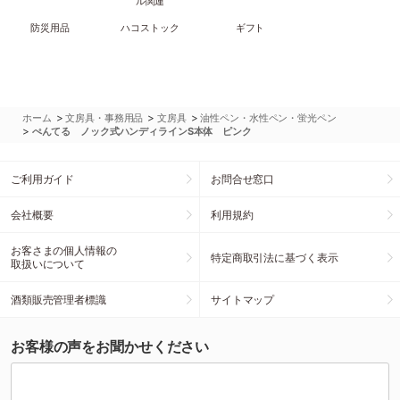
ル関連
防災用品
ハコストック
ギフト
>
>
>
ホーム
文房具・事務用品
文房具
油性ペン・水性ペン・蛍光ペン
>
ぺんてる ノック式ハンディラインS本体 ピンク
ご利用ガイド
お問合せ窓口
会社概要
利用規約
お客さまの個人情報の
特定商取引法に基づく表示
取扱いについて
酒類販売管理者標識
サイトマップ
お客様の声をお聞かせください