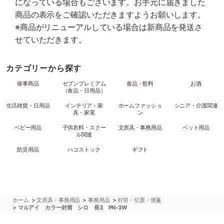
になっている場合もございます。お手元に届きました
商品の表示をご確認いただきますようお願いします。
※商品がリニューアルしている場合は新商品を発送さ
せていただきます。
カテゴリーから探す
催事商品
セブンプレミアム
食品・飲料
お酒
（食品・日用品）
生活雑貨・日用品
インテリア・家
ホームファッショ
シニア・介護関連
具・家電
ン
ベビー用品
子供衣料・スクー
文房具・事務用品
ペット用品
ル関連
防災用品
ハコストック
ギフト
>
>
>
ホーム
文房具・事務用品
事務用品
封筒・伝票・便箋
>
マルアイ カラー封筒 シロ 長3 PN-3W