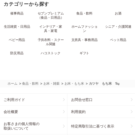
カテゴリーから探す
催事商品
セブンプレミアム
食品・飲料
お酒
（食品・日用品）
生活雑貨・日用品
インテリア・家
ホームファッショ
シニア・介護関連
具・家電
ン
ベビー用品
子供衣料・スクー
文房具・事務用品
ペット用品
ル関連
防災用品
ハコストック
ギフト
>
>
>
>
ホーム
食品・飲料
お米・雑穀
お米・もち米
カツヤ もち米 1㎏
ご利用ガイド
お問合せ窓口
会社概要
利用規約
お客さまの個人情報の
特定商取引法に基づく表示
取扱いについて