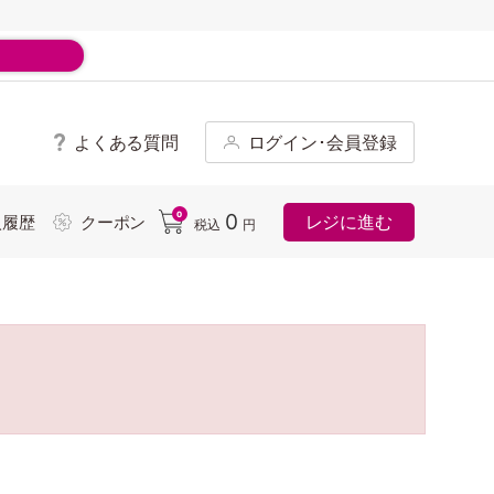
よくある質問
ログイン･会員登録
ド
0
0
レジに進む
入履歴
クーポン
税込
円