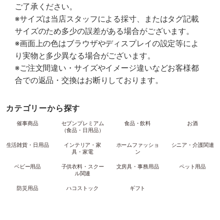
ご了承ください。
※サイズは当店スタッフによる採寸、またはタグ記載
サイズのため多少の誤差がある場合がございます。
※画面上の色はブラウザやディスプレイの設定等によ
り実物と多少異なる場合がございます。
※ご注文間違い・サイズやイメージ違いなどお客様都
合での返品・交換はお断りしております。
カテゴリーから探す
催事商品
セブンプレミアム
食品・飲料
お酒
（食品・日用品）
生活雑貨・日用品
インテリア・家
ホームファッショ
シニア・介護関連
具・家電
ン
ベビー用品
子供衣料・スクー
文房具・事務用品
ペット用品
ル関連
防災用品
ハコストック
ギフト