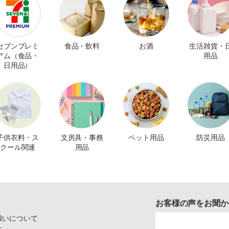
セブンプレミ
食品・飲料
お酒
生活雑貨・
アム（食品・
用品
日用品）
子供衣料・ス
文房具・事務
ペット用品
防災用品
クール関連
用品
お客様の声をお聞か
扱いについて