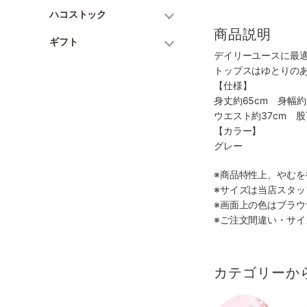
ハコストック
商品説明
ギフト
デイリーユースに最
トップスはゆとりの
【仕様】
身丈約65cm 身幅約
ウエスト約37cm 股
【カラー】
グレー
※商品特性上、やむ
※サイズは当店スタ
※画面上の色はブラ
※ご注文間違い・サ
カテゴリーか