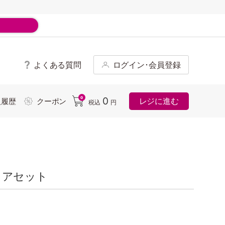
よくある質問
ログイン･会員登録
ド
0
0
レジに進む
入履歴
クーポン
税込
円
ウェアセット