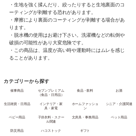
・生地を強く揉んだり、絞ったりすると生地裏面のコ
ーティングが剥離する恐れがあります。
・摩擦により裏面のコーティングが剥離する場合があ
ります。
・脱水機の使用はお避け下さい。洗濯機などの転倒や
破損の可能性があり大変危険です。
・この商品は、温度が高い時や運動時にはムレを感じ
ることがあります。
カテゴリーから探す
催事商品
セブンプレミアム
食品・飲料
お酒
（食品・日用品）
生活雑貨・日用品
インテリア・家
ホームファッショ
シニア・介護関連
具・家電
ン
ベビー用品
子供衣料・スクー
文房具・事務用品
ペット用品
ル関連
防災用品
ハコストック
ギフト