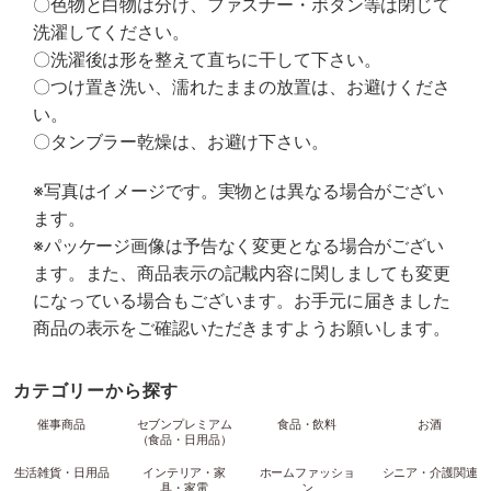
〇色物と白物は分け、ファスナー・ボタン等は閉じて
洗濯してください。
〇洗濯後は形を整えて直ちに干して下さい。
〇つけ置き洗い、濡れたままの放置は、お避けくださ
い。
〇タンブラー乾燥は、お避け下さい。
※写真はイメージです。実物とは異なる場合がござい
ます。
※パッケージ画像は予告なく変更となる場合がござい
ます。また、商品表示の記載内容に関しましても変更
になっている場合もございます。お手元に届きました
商品の表示をご確認いただきますようお願いします。
カテゴリーから探す
催事商品
セブンプレミアム
食品・飲料
お酒
（食品・日用品）
生活雑貨・日用品
インテリア・家
ホームファッショ
シニア・介護関連
具・家電
ン