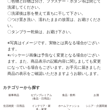
〇色物と白物は分け、ファスナー・ボタン等は閉じて
洗濯してください。
〇洗濯後は形を整えて直ちに干して下さい。
〇つけ置き洗い、濡れたままの放置は、お避けくださ
い。
〇タンブラー乾燥は、お避け下さい。
※写真はイメージです。実物とは異なる場合がござい
ます。
※パッケージ画像は予告なく変更となる場合がござい
ます。また、商品表示の記載内容に関しましても変更
になっている場合もございます。お手元に届きました
商品の表示をご確認いただきますようお願いします。
カテゴリーから探す
催事商品
セブンプレミアム
食品・飲料
お酒
（食品・日用品）
生活雑貨・日用品
インテリア・家
ホームファッショ
シニア・介護関連
具・家電
ン