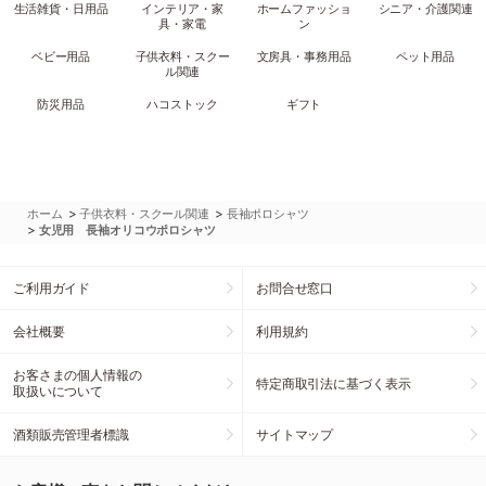
生活雑貨・日用品
インテリア・家
ホームファッショ
シニア・介護関連
具・家電
ン
ベビー用品
子供衣料・スクー
文房具・事務用品
ペット用品
ル関連
防災用品
ハコストック
ギフト
>
>
ホーム
子供衣料・スクール関連
長袖ポロシャツ
>
女児用 長袖オリコウポロシャツ
ご利用ガイド
お問合せ窓口
会社概要
利用規約
お客さまの個人情報の
特定商取引法に基づく表示
取扱いについて
酒類販売管理者標識
サイトマップ