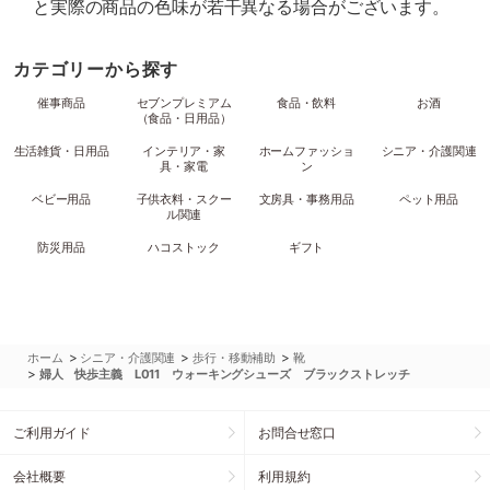
と実際の商品の色味が若干異なる場合がございます。
カテゴリーから探す
催事商品
セブンプレミアム
食品・飲料
お酒
（食品・日用品）
生活雑貨・日用品
インテリア・家
ホームファッショ
シニア・介護関連
具・家電
ン
ベビー用品
子供衣料・スクー
文房具・事務用品
ペット用品
ル関連
防災用品
ハコストック
ギフト
>
>
>
ホーム
シニア・介護関連
歩行・移動補助
靴
>
婦人 快歩主義 L011 ウォーキングシューズ ブラックストレッチ
ご利用ガイド
お問合せ窓口
会社概要
利用規約