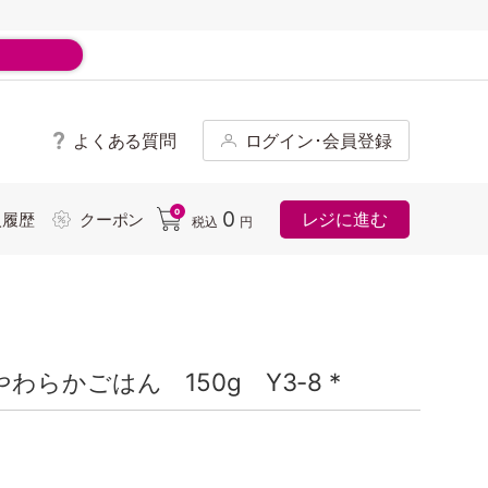
よくある質問
ログイン･会員登録
ド
0
0
レジに進む
入履歴
クーポン
税込
円
らかごはん 150g Y3-8 *