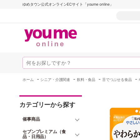
ゆめタウン公式オンラインECサイト「youme online」
-
-
-
-
ホーム
シニア・介護関連
飲料・食品
舌でつぶせる食品
カテゴリーから探す
催事商品
セブンプレミアム（食
品・日用品）