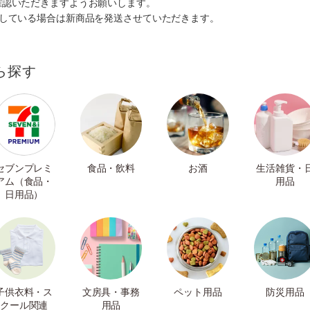
確認いただきますようお願いします。
ルしている場合は新商品を発送させていただきます。
ら探す
セブンプレミ
食品・飲料
お酒
生活雑貨・
アム（食品・
用品
日用品）
子供衣料・ス
文房具・事務
ペット用品
防災用品
クール関連
用品