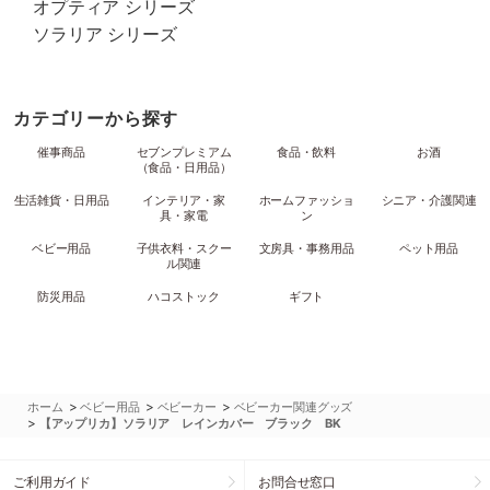
オプティア シリーズ
ソラリア シリーズ
カテゴリーから探す
催事商品
セブンプレミアム
食品・飲料
お酒
（食品・日用品）
生活雑貨・日用品
インテリア・家
ホームファッショ
シニア・介護関連
具・家電
ン
ベビー用品
子供衣料・スクー
文房具・事務用品
ペット用品
ル関連
防災用品
ハコストック
ギフト
>
>
>
ホーム
ベビー用品
ベビーカー
ベビーカー関連グッズ
>
【アップリカ】ソラリア レインカバー ブラック BK
ご利用ガイド
お問合せ窓口