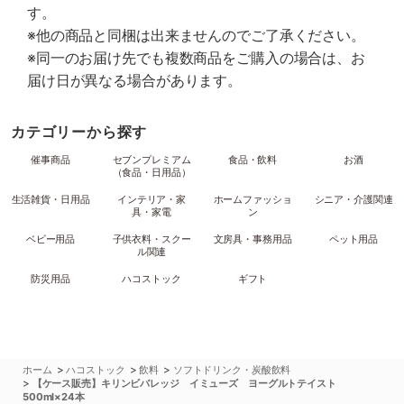
す。
※他の商品と同梱は出来ませんのでご了承ください。
※同一のお届け先でも複数商品をご購入の場合は、お
届け日が異なる場合があります。
カテゴリーから探す
催事商品
セブンプレミアム
食品・飲料
お酒
（食品・日用品）
生活雑貨・日用品
インテリア・家
ホームファッショ
シニア・介護関連
具・家電
ン
ベビー用品
子供衣料・スクー
文房具・事務用品
ペット用品
ル関連
防災用品
ハコストック
ギフト
>
>
>
ホーム
ハコストック
飲料
ソフトドリンク・炭酸飲料
>
【ケース販売】キリンビバレッジ イミューズ ヨーグルトテイスト
500ml×24本