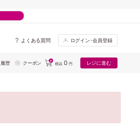
よくある質問
ログイン･会員登録
ド
0
0
レジに進む
入履歴
クーポン
税込
円