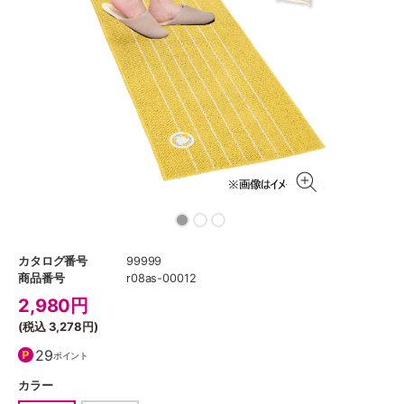
カタログ番号
99999
商品番号
r08as-00012
2,980
円
(税込
3,278円
)
29
ポイント
カラー