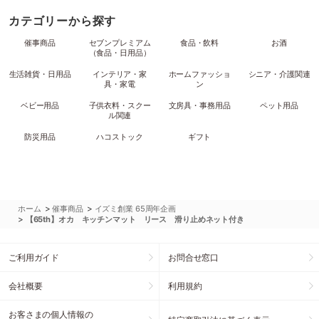
カテゴリーから探す
催事商品
セブンプレミアム
食品・飲料
お酒
（食品・日用品）
生活雑貨・日用品
インテリア・家
ホームファッショ
シニア・介護関連
具・家電
ン
ベビー用品
子供衣料・スクー
文房具・事務用品
ペット用品
ル関連
防災用品
ハコストック
ギフト
>
>
ホーム
催事商品
イズミ創業 65周年企画
>
【65th】オカ キッチンマット リース 滑り止めネット付き
ご利用ガイド
お問合せ窓口
会社概要
利用規約
お客さまの個人情報の