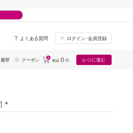
よくある質問
ログイン･会員登録
ド
0
0
レジに進む
入履歴
クーポン
税込
円
 *