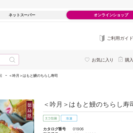
ネットスーパー
オンラインショップ
ご利用ガイ
お気に入り
購
-
国
＜吟月＞はもと鰻のちらし寿司
＜吟月＞はもと鰻のちらし寿司
カタログ番号
01906