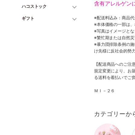
含有アレルゲン
ハコストック
※配送料込み：商品
ギフト
※本体価格の一部は
※写真はイメージとな
※繁忙期または自然
※暴力団排除条例の
け先様に反社会的勢
【配送商品へのご注
規定変更により、お
る送料を着払いでご
ＭＩ－２６
カテゴリーか