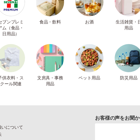
セブンプレミ
食品・飲料
お酒
生活雑貨・
アム（食品・
用品
日用品）
子供衣料・ス
文房具・事務
ペット用品
防災用品
クール関連
用品
お客様の声をお聞か
扱いについて
示