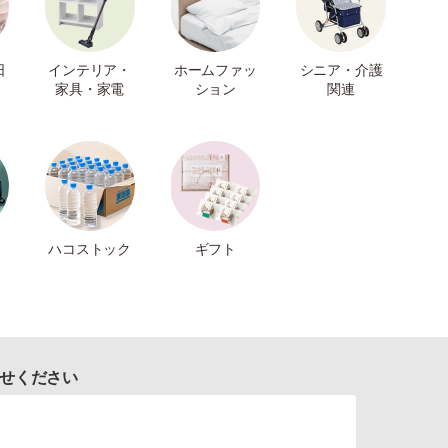
日
インテリア・
ホームファッ
シニア・介護
家具・家電
ション
関連
ハコストック
ギフト
せください