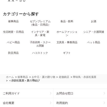
ＡＡ－５０
カテゴリーから探す
催事商品
セブンプレミアム
食品・飲料
お酒
（食品・日用品）
生活雑貨・日用品
インテリア・家
ホームファッショ
シニア・介護関連
具・家電
ン
ベビー用品
子供衣料・スクー
文房具・事務用品
ペット用品
ル関連
防災用品
ハコストック
ギフト
>
>
>
>
ホーム
催事商品
お中元・夏の贈り物
老舗銘店
華味鳥・赤坂松葉屋
>
＜赤坂松葉屋＞夏の季結び
ご利用ガイド
お問合せ窓口
会社概要
利用規約