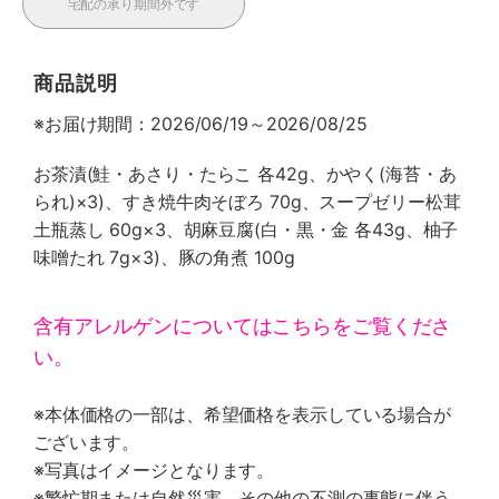
宅配の承り期間外です
商品説明
※お届け期間：2026/06/19～2026/08/25
お茶漬(鮭・あさり・たらこ 各42g、かやく(海苔・あ
られ)×3)、すき焼牛肉そぼろ 70g、スープゼリー松茸
土瓶蒸し 60g×3、胡麻豆腐(白・黒・金 各43g、柚子
味噌たれ 7g×3)、豚の角煮 100g
含有アレルゲンについてはこちらをご覧くださ
い。
※本体価格の一部は、希望価格を表示している場合が
ございます。
※写真はイメージとなります。
※繁忙期または自然災害、その他の不測の事態に伴う