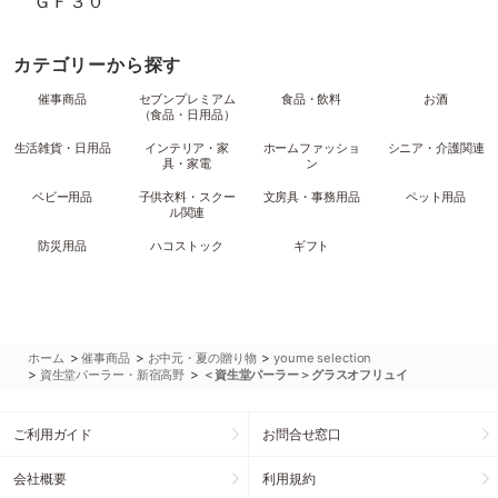
ＧＦ３０
カテゴリーから探す
催事商品
セブンプレミアム
食品・飲料
お酒
（食品・日用品）
生活雑貨・日用品
インテリア・家
ホームファッショ
シニア・介護関連
具・家電
ン
ベビー用品
子供衣料・スクー
文房具・事務用品
ペット用品
ル関連
防災用品
ハコストック
ギフト
>
>
>
ホーム
催事商品
お中元・夏の贈り物
youme selection
>
>
資生堂パーラー・新宿高野
＜資生堂パーラー＞グラスオフリュイ
ご利用ガイド
お問合せ窓口
会社概要
利用規約