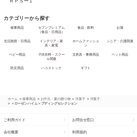
ＲＰＳー１
カテゴリーから探す
催事商品
セブンプレミアム
食品・飲料
お酒
（食品・日用品）
生活雑貨・日用品
インテリア・家
ホームファッショ
シニア・介護関連
具・家電
ン
ベビー用品
子供衣料・スクー
文房具・事務用品
ペット用品
ル関連
防災用品
ハコストック
ギフト
>
>
>
>
ホーム
催事商品
お中元・夏の贈り物
洋菓子
洋菓子
>
＜ローゼンハイム＞プディングセレクション
ご利用ガイド
お問合せ窓口
会社概要
利用規約