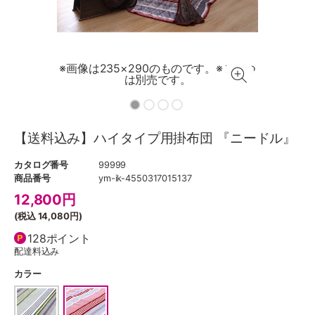
す。※こたつ
※画像は235×290のものです。※こたつ
※画像は2
。
は別売です。
【送料込み】ハイタイプ用掛布団 『ニードル』
カタログ番号
99999
商品番号
ym-ik-4550317015137
12,800
円
(税込
14,080円
)
128ポイント
配達料込み
カラー