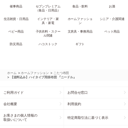
催事商品
セブンプレミアム
食品・飲料
お酒
（食品・日用品）
生活雑貨・日用品
インテリア・家
ホームファッショ
シニア・介護関連
具・家電
ン
ベビー用品
子供衣料・スクー
文房具・事務用品
ペット用品
ル関連
防災用品
ハコストック
ギフト
>
>
ホーム
ホームファッション
こたつ布団
>
【送料込み】ハイタイプ用掛布団 『ニードル』
ご利用ガイド
お問合せ窓口
会社概要
利用規約
お客さまの個人情報の
特定商取引法に基づく表示
取扱いについて