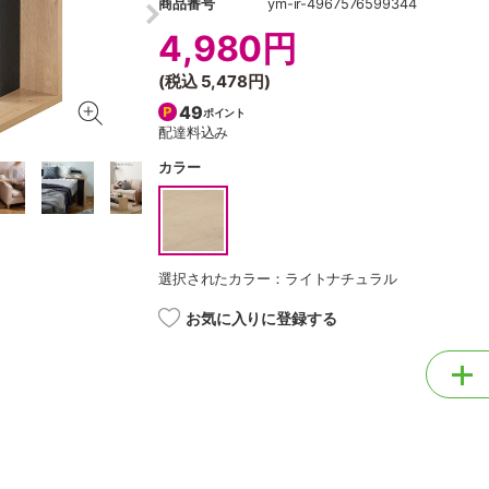
商品番号
ym-ir-4967576599344
4,980円
(税込
5,478円
)
49
ポイント
配達料込み
カラー
選択されたカラー：ライトナチュラル
お気に入りに登録する