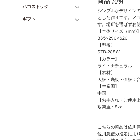
商品説明
ハコストック
シンプルなデザインの
とした作りです。メ
ギフト
す。場所を選ばずお
【本体サイズ（mm)
385×290×620
【型番】
STB-288W
【カラー】
ライトナチュラル
【素材】
天板・底板・側板：
【生産国】
中国
【お手入れ・ご使用
耐荷重：8kg
こちらの商品は佐川
佐川急便の指定によ