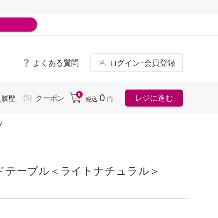
よくある質問
ログイン･会員登録
ド
0
0
レジに進む
入履歴
クーポン
税込
円
W
イドテーブル＜ライトナチュラル＞