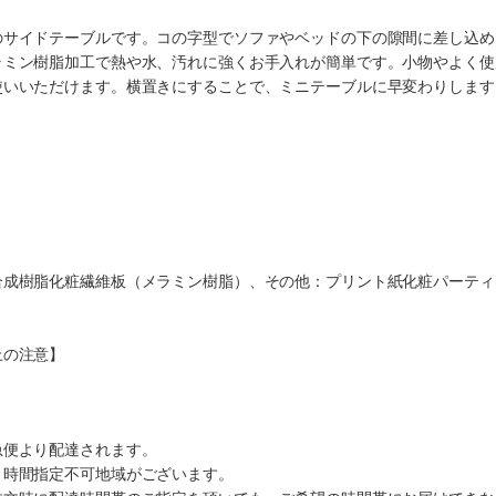
サイドテーブルです。コの字型でソファやベッドの下の隙間に差し込める
ラミン樹脂加工で熱や水、汚れに強くお手入れが簡単です。小物やよく使
使いいただけます。横置きにすることで、ミニテーブルに早変わりします
】
合成樹脂化粧繊維板（メラミン樹脂）、その他：プリント紙化粧パーティ
上の注意】
急便より配達されます。
り時間指定不可地域がございます。