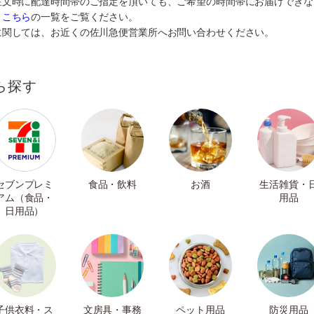
注文時に配達時間帯のご指定を頂いても、ご希望の時間帯にお届けできな
、
こちら
の一覧をご覧ください。
に関しては、お近くの佐川急便営業所へお問い合わせください。
ら探す
セブンプレミ
食品・飲料
お酒
生活雑貨・
アム（食品・
用品
日用品）
子供衣料・ス
文房具・事務
ペット用品
防災用品