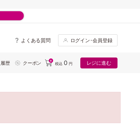
よくある質問
ログイン･会員登録
ド
0
0
レジに進む
入履歴
クーポン
税込
円