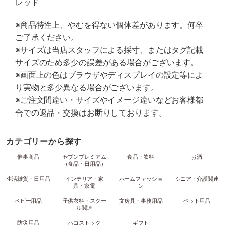
レッド
※商品特性上、やむを得ない個体差があります。何卒
ご了承ください。
※サイズは当店スタッフによる採寸、またはタグ記載
サイズのため多少の誤差がある場合がございます。
※画面上の色はブラウザやディスプレイの設定等によ
り実物と多少異なる場合がございます。
※ご注文間違い・サイズやイメージ違いなどお客様都
合での返品・交換はお断りしております。
カテゴリーから探す
催事商品
セブンプレミアム
食品・飲料
お酒
（食品・日用品）
生活雑貨・日用品
インテリア・家
ホームファッショ
シニア・介護関連
具・家電
ン
ベビー用品
子供衣料・スクー
文房具・事務用品
ペット用品
ル関連
防災用品
ハコストック
ギフト