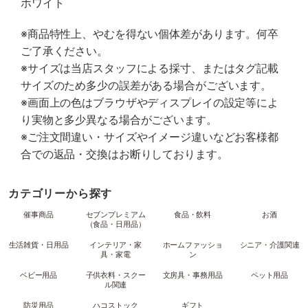
ホワイト
※商品特性上、やむを得ない個体差があります。何卒
ご了承ください。
※サイズは当店スタッフによる採寸、またはタグ記載
サイズのため多少の誤差がある場合がございます。
※画面上の色はブラウザやディスプレイの設定等によ
り実物と多少異なる場合がございます。
※ご注文間違い・サイズやイメージ違いなどお客様都
合での返品・交換はお断りしております。
カテゴリーから探す
催事商品
セブンプレミアム
食品・飲料
お酒
（食品・日用品）
生活雑貨・日用品
インテリア・家
ホームファッショ
シニア・介護関連
具・家電
ン
ベビー用品
子供衣料・スクー
文房具・事務用品
ペット用品
ル関連
防災用品
ハコストック
ギフト